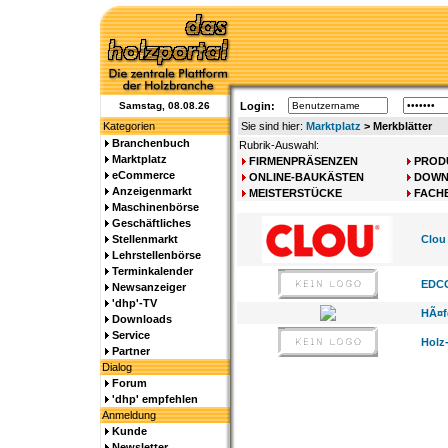
Samstag, 08.08.26
Login:
Kategorien
Sie sind hier:
Marktplatz
> Merkblätter
Branchenbuch
Rubrik-Auswahl:
Marktplatz
FIRMENPRÄSENZEN
PROD
eCommerce
ONLINE-BAUKÄSTEN
DOWN
Anzeigenmarkt
MEISTERSTÜCKE
FACH
Maschinenbörse
Geschäftliches
Stellenmarkt
Clou
Lehrstellenbörse
Terminkalender
EDCO
Newsanzeiger
'dhp'-TV
HÃ¤f
Downloads
Service
Holz
Partner
Dialog
Forum
'dhp' empfehlen
Anmeldung
Kunde
Newsletter