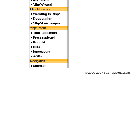
'dhp'-Award
PR / Marketing
Werbung in 'dhp'
Kooperation
'dhp'-Leistungen
'dhp'-Intern
'dhp' allgemein
Pressespiegel
Kontakt
Hilfe
Impressum
AGBs
Navigation
Sitemap
© 2000-2007 das-holzportal.com 