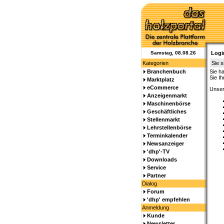
Samstag, 08.08.26
Logi
Kategorien
Sie s
Branchenbuch
Sie h
Sie I
Marktplatz
eCommerce
Unser
Anzeigenmarkt
Maschinenbörse
Geschäftliches
Stellenmarkt
Lehrstellenbörse
Terminkalender
Newsanzeiger
'dhp'-TV
Downloads
Service
Partner
Dialog
Forum
'dhp' empfehlen
Anmeldung
Kunde
Newsletter