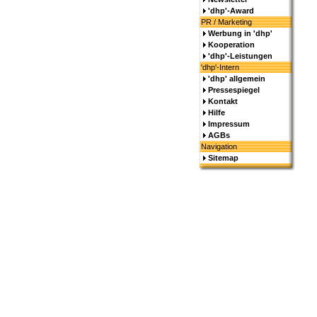
'dhp'-Award
PR / Marketing
Werbung in 'dhp'
Kooperation
'dhp'-Leistungen
'dhp'-Intern
'dhp' allgemein
Pressespiegel
Kontakt
Hilfe
Impressum
AGBs
Navigation
Sitemap