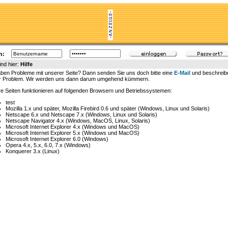
n:
ind hier:
Hilfe
aben Probleme mit unserer Seite? Dann senden Sie uns doch bitte eine
E-Mail
und beschreib
hr Problem. Wir werden uns dann darum umgehend kümmern.
e Seiten funktionieren auf folgenden Browsern und Betriebssystemen:
test
Mozilla 1.x und später, Mozilla Firebird 0.6 und später (Windows, Linux und Solaris)
Netscape 6.x und Netscape 7.x (Windows, Linux und Solaris)
Netscape Navigator 4.x (Windows, MacOS, Linux, Solaris)
Microsoft Internet Explorer 4.x (Windows und MacOS)
Microsoft Internet Explorer 5.x (Windows und MacOS)
Microsoft Internet Explorer 6.0 (Windows)
Opera 4.x, 5.x, 6.0, 7.x (Windows)
Konquerer 3.x (Linux)