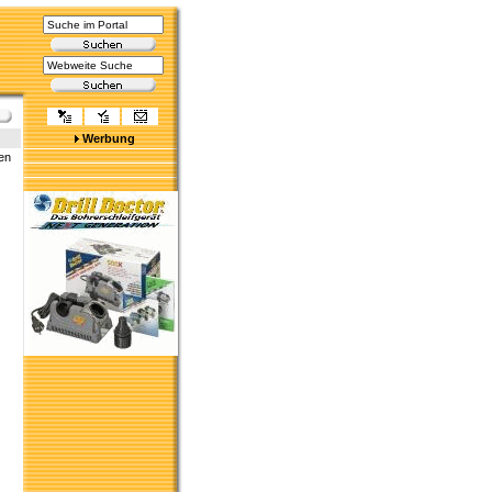
Werbung
en