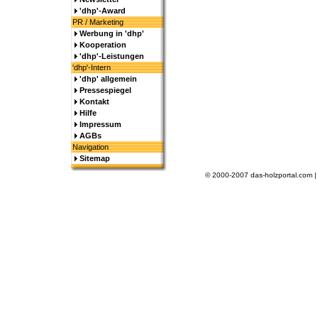
'dhp'-Award
PR / Marketing
Werbung in 'dhp'
Kooperation
'dhp'-Leistungen
'dhp'-Intern
'dhp' allgemein
Pressespiegel
Kontakt
Hilfe
Impressum
AGBs
Navigation
Sitemap
© 2000-2007 das-holzportal.com 