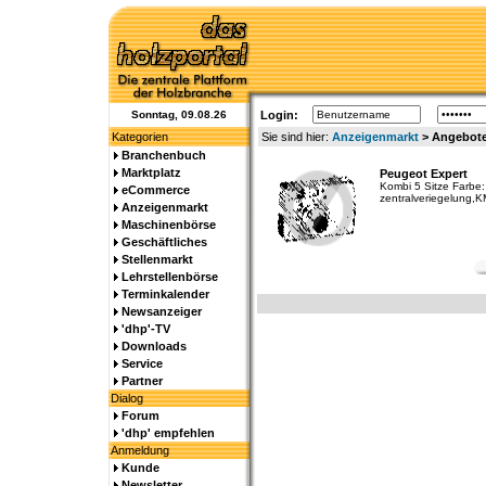
Sonntag, 09.08.26
Login:
Kategorien
Sie sind hier:
Anzeigenmarkt
> Angebote
Branchenbuch
Marktplatz
Peugeot Expert
Kombi 5 Sitze Farbe
eCommerce
zentralveriegelung,K
Anzeigenmarkt
Maschinenbörse
Geschäftliches
Stellenmarkt
Lehrstellenbörse
Terminkalender
Newsanzeiger
'dhp'-TV
Downloads
Service
Partner
Dialog
Forum
'dhp' empfehlen
Anmeldung
Kunde
Newsletter