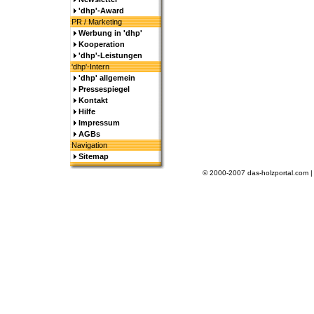
'dhp'-Award
PR / Marketing
Werbung in 'dhp'
Kooperation
'dhp'-Leistungen
'dhp'-Intern
'dhp' allgemein
Pressespiegel
Kontakt
Hilfe
Impressum
AGBs
Navigation
Sitemap
© 2000-2007 das-holzportal.com 