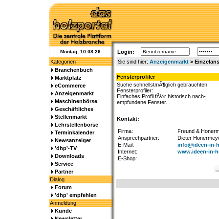
Montag, 10.08.26
Login:
Kategorien
Sie sind hier:
Anzeigenmarkt
> Einzelans
Branchenbuch
Fensterprofiler
Marktplatz
Suche schnellstmÃ¶glich gebrauchten
eCommerce
Fensterprofiler:
Anzeigenmarkt
Einfaches Profil fÃ¼r historisch nach-
Maschinenbörse
empfundene Fenster.
Geschäftliches
Stellenmarkt
Kontakt:
Lehrstellenbörse
Firma:
Freund & Honer
Terminkalender
Ansprechpartner:
Dieter Honermey
Newsanzeiger
E-Mail:
info@ideen-in-h
'dhp'-TV
Internet:
www.ideen-in-h
Downloads
E-Shop:
Service
Partner
Dialog
Forum
'dhp' empfehlen
Anmeldung
Kunde
Newsletter