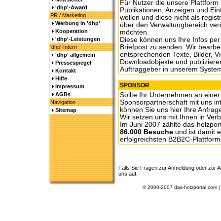
Für Nutzer die unsere Plattform 
'dhp'-Award
Publikationen, Anzeigen und Ein
PR / Marketing
wollen und diese nicht als registr
Werbung in 'dhp'
über den Verwaltungbereich verö
Kooperation
möchten.
'dhp'-Leistungen
Diese können uns Ihre Infos per
Briefpost zu senden. Wir bearbe
'dhp'-Intern
entsprechenden Texte, Bilder, V
'dhp' allgemein
Downloadobjekte und publizieren
Pressespiegel
Auftraggeber in unserem System
Kontakt
Hilfe
SPONSOR
Impressum
AGBs
Sollte Ihr Unternehmen an einer
Sponsorpartnerschaft mit uns int
Navigation
können Sie uns hier Ihre Anfrag
Sitemap
Wir setzen uns mit Ihnen in Verb
Im Juni 2007 zählte das-holzpor
86.000 Besuche
und ist damit e
erfolgreichsten B2B2C-Plattfor
Falls Sie Fragen zur Anmeldung oder zur
uns auf.
© 2000-2007 das-holzportal.com 