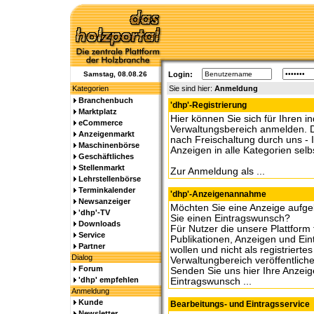
Samstag, 08.08.26
Login:
Kategorien
Sie sind hier:
Anmeldung
Branchenbuch
'dhp'-Registrierung
Marktplatz
Hier können Sie sich für Ihren in
eCommerce
Verwaltungsbereich anmelden. D
Anzeigenmarkt
nach Freischaltung durch uns - 
Maschinenbörse
Anzeigen in alle Kategorien selb
Geschäftliches
Stellenmarkt
Zur Anmeldung als ...
Lehrstellenbörse
Terminkalender
'dhp'-Anzeigenannahme
Newsanzeiger
Möchten Sie eine Anzeige aufg
'dhp'-TV
Sie einen Eintragswunsch?
Downloads
Für Nutzer die unsere Plattform
Service
Publikationen, Anzeigen und Ein
Partner
wollen und nicht als registrierte
Dialog
Verwaltungbereich veröffentlich
Forum
Senden Sie uns hier Ihre Anzeig
'dhp' empfehlen
Eintragswunsch ...
Anmeldung
Kunde
Bearbeitungs- und Eintragsservice
Newsletter